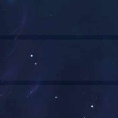
FSB、FSB-L系列氟塑料合