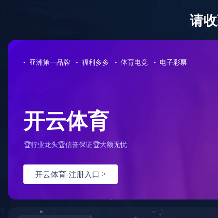
乐鱼网页版欢迎您！
网站首页
关于我们
产品